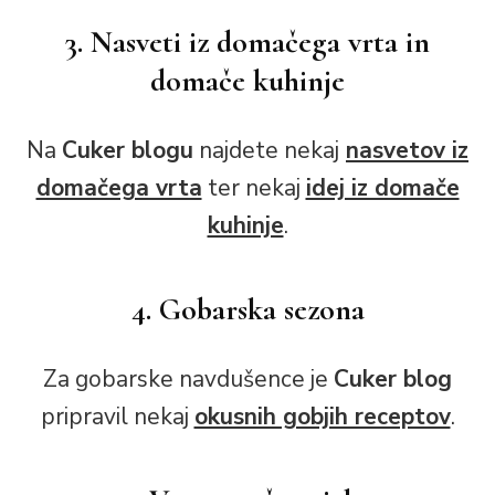
3. Nasveti iz domačega vrta in
domače kuhinje
Na
Cuker blogu
najdete nekaj
nasvetov iz
domačega vrta
ter nekaj
idej iz domače
kuhinje
.
4. Gobarska sezona
Za gobarske navdušence je
Cuker blog
pripravil nekaj
okusnih gobjih receptov
.