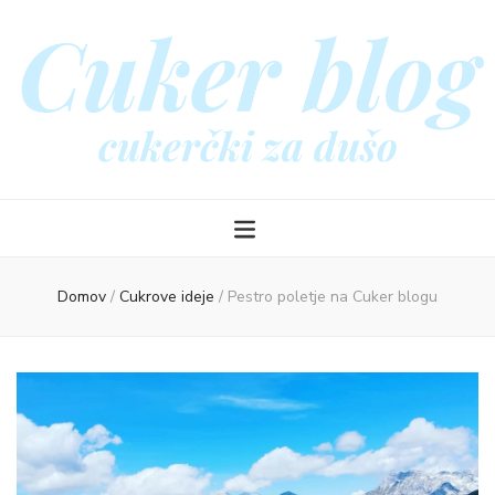
Cuker blog
cukerčki za dušo
Domov
/
Cukrove ideje
/
Pestro poletje na Cuker blogu