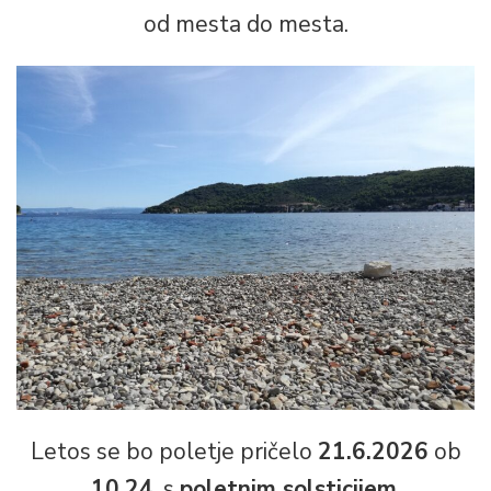
od mesta do mesta.
Letos se bo poletje pričelo
21.6.2026
ob
10.24
, s
poletnim solsticijem
.