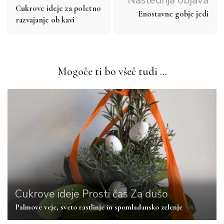
Naslednja objava
objav
Cukrove ideje za poletno
Enostavne gobje jedi
razvajanje ob kavi
Mogoče ti bo všeč tudi ...
Cukrove ideje
Prosti čas
Za dušo
Palmove veje, sveto rastlinje in spomladansko zelenje