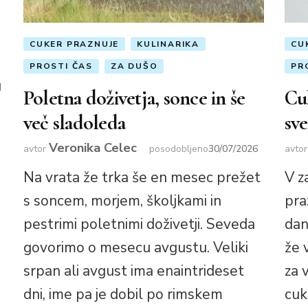
CUKER PRAZNUJE
KULINARIKA
CU
PROSTI ČAS
ZA DUŠO
PR
u
Poletna doživetja, sonce in še
Cuk
več sladoleda
sve
Veronika Celec
avtor
posodobljeno
30/07/2026
avto
Na vrata že trka še en mesec prežet
V z
s soncem, morjem, školjkami in
praz
pestrimi poletnimi doživetji. Seveda
dan
govorimo o mesecu avgustu. Veliki
že 
srpan ali avgust ima enaintrideset
za 
dni, ime pa je dobil po rimskem
cuk