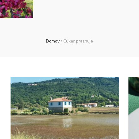
Domov
/
Cuker praznuje