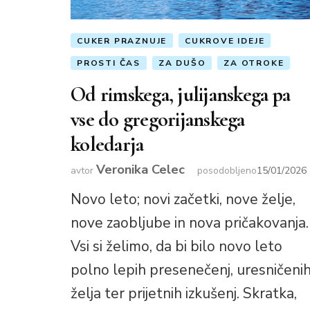
CUKER PRAZNUJE
CUKROVE IDEJE
PROSTI ČAS
ZA DUŠO
ZA OTROKE
Od rimskega, julijanskega pa
vse do gregorijanskega
koledarja
Veronika Celec
avtor
posodobljeno
15/01/2026
Novo leto; novi začetki, nove želje,
nove zaobljube in nova pričakovanja.
Vsi si želimo, da bi bilo novo leto
polno lepih presenečenj, uresničeni
želja ter prijetnih izkušenj. Skratka,