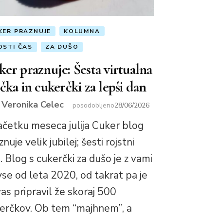
KER PRAZNUJE
KOLUMNA
OSTI ČAS
ZA DUŠO
er praznuje: Šesta virtualna
čka in cukerčki za lepši dan
Veronika Celec
r
posodobljeno
28/06/2026
ačetku meseca julija Cuker blog
nuje velik jubilej; šesti rojstni
. Blog s cukerčki za dušo je z vami
vse od leta 2020, od takrat pa je
vas pripravil že skoraj 500
erčkov. Ob tem “majhnem”, a