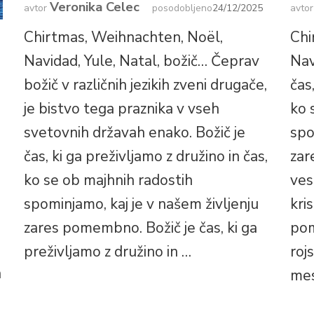
Veronika Celec
avtor
posodobljeno
24/12/2025
avto
Chirtmas, Weihnachten, Noël,
Chi
Navidad, Yule, Natal, božič… Čeprav
Nav
božič v različnih jezikih zveni drugače,
čas
je bistvo tega praznika v vseh
ko 
svetovnih državah enako. Božič je
spo
čas, ki ga preživljamo z družino in čas,
zar
ko se ob majhnih radostih
ves
spominjamo, kaj je v našem življenju
kri
zares pomembno. Božič je čas, ki ga
pom
preživljamo z družino in …
roj
h
mes