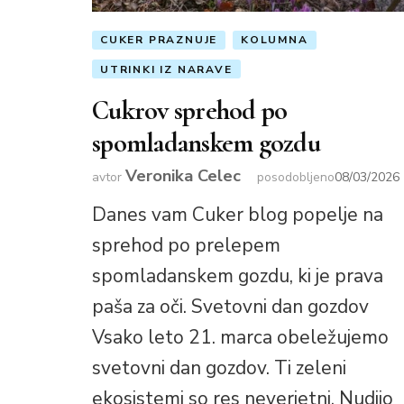
CUKER PRAZNUJE
KOLUMNA
UTRINKI IZ NARAVE
Cukrov sprehod po
spomladanskem gozdu
Veronika Celec
avtor
posodobljeno
08/03/2026
Danes vam Cuker blog popelje na
sprehod po prelepem
spomladanskem gozdu, ki je prava
paša za oči. Svetovni dan gozdov
Vsako leto 21. marca obeležujemo
svetovni dan gozdov. Ti zeleni
ekosistemi so res neverjetni. Nudijo