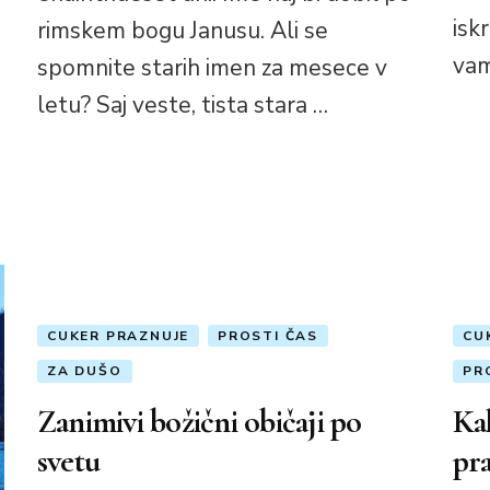
isk
rimskem bogu Janusu. Ali se
vam
spomnite starih imen za mesece v
letu? Saj veste, tista stara …
CUKER PRAZNUJE
PROSTI ČAS
CU
ZA DUŠO
PR
Zanimivi božični običaji po
Kak
svetu
pra