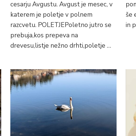
cesarju Avgustu. Avgust je mesec, v
pom
katerem je poletje v polnem
še 
razcvetu. POLETJEPoletno jutro se
in 
prebuja,kos prepeva na
drevesu,listje nežno drhti,poletje …