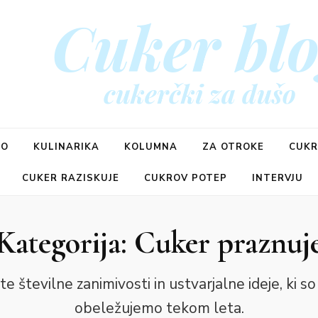
Cuker bl
cukerčki za dušo
ŠO
KULINARIKA
KOLUMNA
ZA OTROKE
CUKR
CUKER RAZISKUJE
CUKROV POTEP
INTERVJU
Kategorija:
Cuker praznuj
te številne zanimivosti in ustvarjalne ideje, ki so
obeležujemo tekom leta.