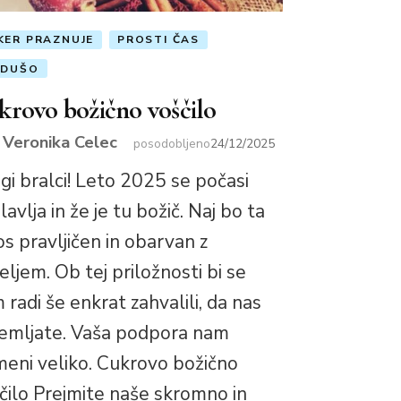
KER PRAZNUJE
PROSTI ČAS
 DUŠO
krovo božično voščilo
Veronika Celec
r
posodobljeno
24/12/2025
gi bralci! Leto 2025 se počasi
lavlja in že je tu božič. Naj bo ta
os pravljičen in obarvan z
eljem. Ob tej priložnosti bi se
 radi še enkrat zahvalili, da nas
emljate. Vaša podpora nam
eni veliko. Cukrovo božično
čilo Prejmite naše skromno in