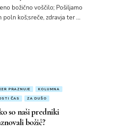
reno božično voščilo; Pošiljamo
 poln koš;sreče, zdravja ter …
KER PRAZNUJE
KOLUMNA
OSTI ČAS
ZA DUŠO
o so naši predniki
znovali božič?