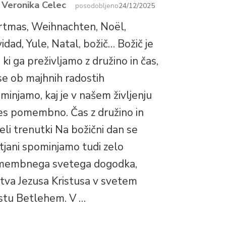
Veronika Celec
r
posodobljeno
24/12/2025
rtmas, Weihnachten, Noël,
idad, Yule, Natal, božič… Božič je
, ki ga preživljamo z družino in čas,
se ob majhnih radostih
minjamo, kaj je v našem življenju
es pomembno. Čas z družino in
eli trenutki Na božični dan se
stjani spominjamo tudi zelo
embnega svetega dogodka,
stva Jezusa Kristusa v svetem
tu Betlehem. V …