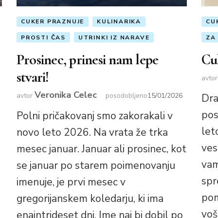
CUKER PRAZNUJE
KULINARIKA
CU
PROSTI ČAS
UTRINKI IZ NARAVE
ZA
Prosinec, prinesi nam lepe
Cu
stvari!
avto
Veronika Celec
avtor
posodobljeno
15/01/2026
Dra
pos
Polni pričakovanj smo zakorakali v
let
novo leto 2026. Na vrata že trka
ves
mesec januar. Januar ali prosinec, kot
vam
se januar po starem poimenovanju
spr
imenuje, je prvi mesec v
pom
gregorijanskem koledarju, ki ima
voš
enaintrideset dni. Ime naj bi dobil po