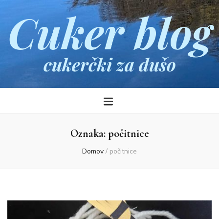
Cuker blog
cukerčki za dušo
Oznaka:
počitnice
Domov
/
počitnice