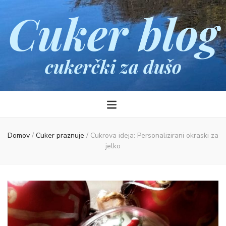
Cuker blog
cukerčki za dušo
Domov
/
Cuker praznuje
/
Cukrova ideja: Personalizirani okraski za
jelko