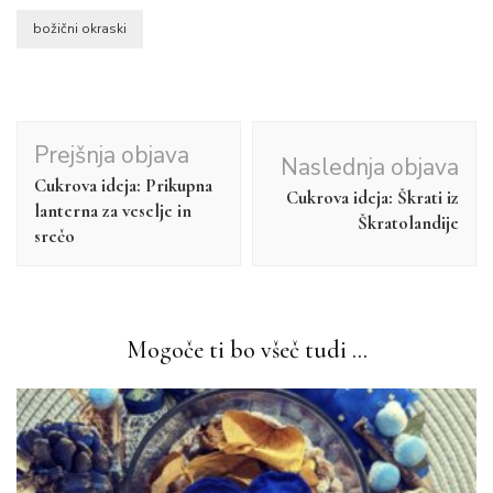
božični okraski
Navigacija
Prejšnja objava
Naslednja objava
objav
Cukrova ideja: Prikupna
Cukrova ideja: Škrati iz
lanterna za veselje in
Škratolandije
srečo
Mogoče ti bo všeč tudi ...