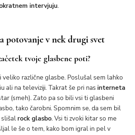
okratnem intervjuju
.
na potovanje v nek drugi svet
začetek tvoje glasbene poti?
i veliko različne glasbe. Poslušal sem lahko
u ali na televiziji. Takrat še pri nas
interneta
ar (smeh). Zato pa so bili vsi ti glasbeni
asbo, tako čarobni. Spomnim se, da sem bil
 slišal
rock glasbo
. Vsi ti zvoki kitar so me
jal le še o tem, kako bom igral in pel v