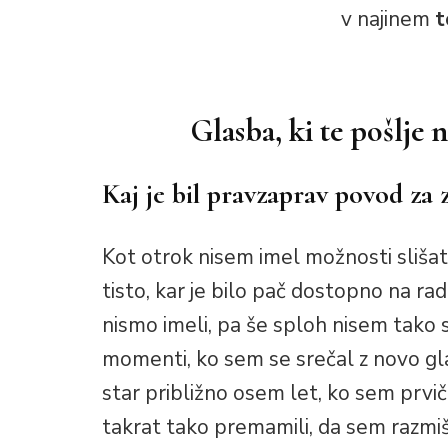
v najinem
t
Glasba, ki te pošlje 
Kaj je bil pravzaprav povod za 
Kot otrok nisem imel možnosti slišat
tisto, kar je bilo pač dostopno na radi
nismo imeli, pa še sploh nisem tako st
momenti, ko sem se srečal z novo gl
star približno osem let, ko sem prvič
takrat tako premamili, da sem razmišl