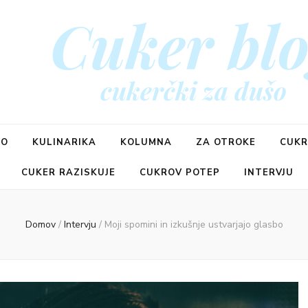
Cuker bl
cukerčki za dušo
ŠO
KULINARIKA
KOLUMNA
ZA OTROKE
CUKR
CUKER RAZISKUJE
CUKROV POTEP
INTERVJU
Domov
/
Intervju
/
Moji spomini in izkušnje ustvarjajo glasbo