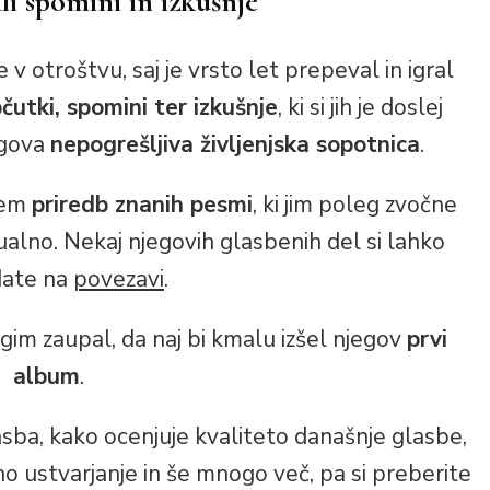
ili spomini in izkušnje
 v otroštvu, saj je vrsto let prepeval in igral
čutki, spomini ter izkušnje
, ki si jih je doslej
jegova
nepogrešljiva življenjska sopotnica
.
njem
priredb znanih pesmi
, ki jim poleg zvočne
alno. Nekaj njegovih glasbenih del si lahko
date na
povezavi
.
im zaupal, da naj bi kmalu izšel njegov
prvi
album
.
ba, kako ocenjuje kvaliteto današnje glasbe,
no ustvarjanje in še mnogo več, pa si preberite