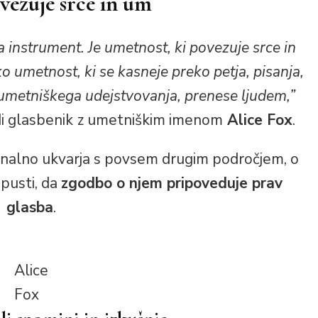
vezuje srce in um
na instrument. Je umetnost, ki povezuje srce in
o umetnost, ki se kasneje preko petja, pisanja,
 umetniškega udejstvovanja, prenese ljudem,”
i glasbenik
z umetniškim imenom
Alice Fox
.
sionalno ukvarja s povsem drugim področjem, o
 pusti, da
zgodbo o njem pripoveduje prav
glasba
.
Alice
Fox