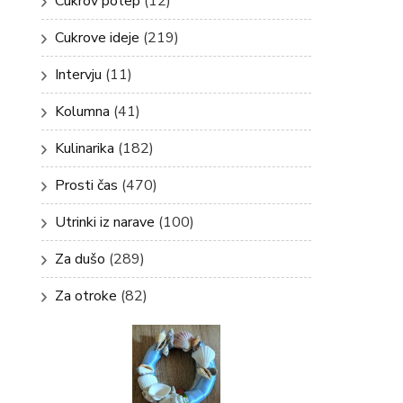
Cukrov potep
(12)
Cukrove ideje
(219)
Intervju
(11)
Kolumna
(41)
Kulinarika
(182)
Prosti čas
(470)
Utrinki iz narave
(100)
Za dušo
(289)
Za otroke
(82)