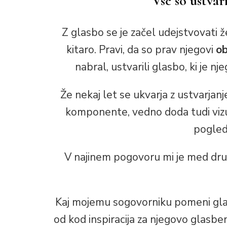
Vse so ustvar
Z glasbo se je začel udejstvovati že
kitaro. Pravi, da so prav njegovi
ob
nabral, ustvarili glasbo, ki je n
Že nekaj let se ukvarja z ustvarja
komponente, vedno doda tudi vizu
pogle
V najinem pogovoru mi je med drug
Kaj mojemu sogovorniku pomeni glas
od kod inspiracija za njegovo glasbe