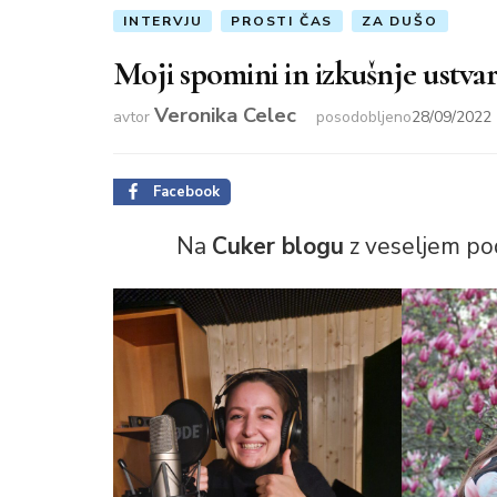
INTERVJU
PROSTI ČAS
ZA DUŠO
Moji spomini in izkušnje ustvar
Veronika Celec
avtor
posodobljeno
28/09/2022
Facebook
Na
Cuker blogu
z veseljem po