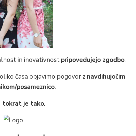
jalnost in inovativnost
pripovedujejo zgodbo
.
 toliko časa objavimo pogovor z
navdihujočim
ikom/posameznico
.
i tokrat je tako.