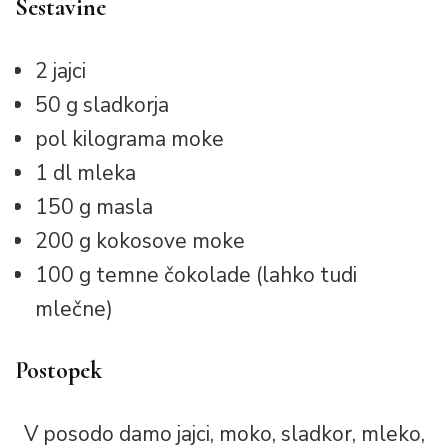
Sestavine
2 jajci
50 g sladkorja
pol kilograma moke
1 dl mleka
150 g masla
200 g kokosove moke
100 g temne čokolade (lahko tudi
mlečne)
Postopek
V posodo damo jajci, moko, sladkor, mleko,