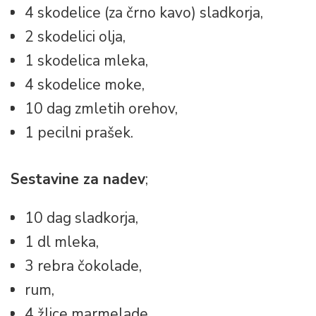
4 skodelice (za črno kavo) sladkorja,
2 skodelici olja,
1 skodelica mleka,
4 skodelice moke,
10 dag zmletih orehov,
1 pecilni prašek.
Sestavine za nadev
;
10 dag sladkorja,
1 dl mleka,
3 rebra čokolade,
rum,
4 žlice marmelade,