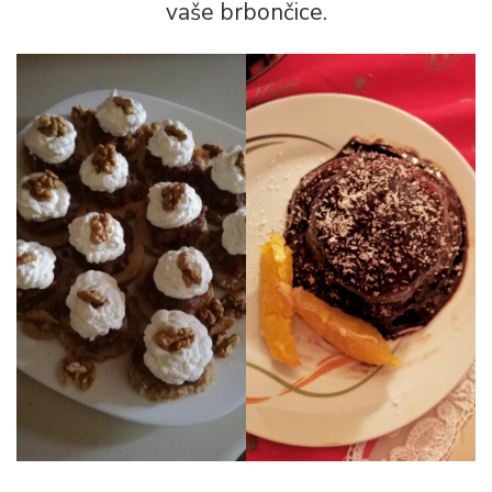
vaše brbončice.