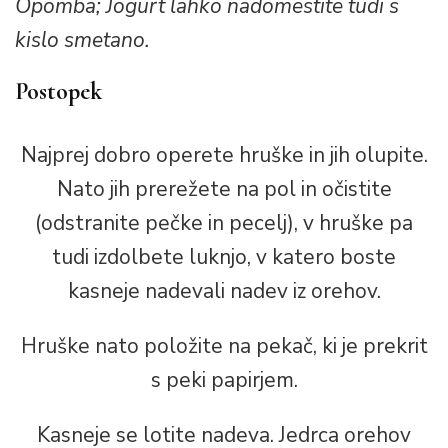
Opomba; Jogurt lahko nadomestite tudi s
kislo smetano.
Postopek
Najprej dobro operete hruške in jih olupite.
Nato jih prerežete na pol in očistite
(odstranite pečke in pecelj), v hruške pa
tudi izdolbete luknjo, v katero boste
kasneje nadevali nadev iz orehov.
Hruške nato položite na pekač, ki je prekrit
s peki papirjem.
Kasneje se lotite nadeva. Jedrca orehov