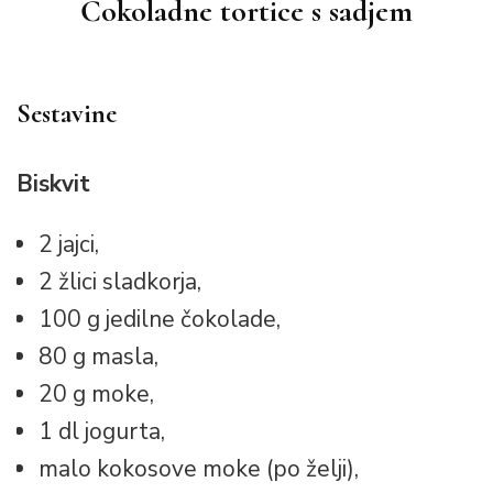
Čokoladne tortice s sadjem
Sestavine
Biskvit
2 jajci,
2 žlici sladkorja,
100 g jedilne čokolade,
80 g masla,
20 g moke,
1 dl jogurta,
malo kokosove moke (po želji),