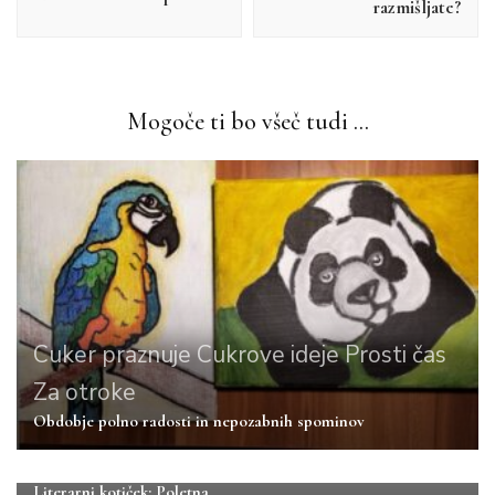
razmišljate?
Mogoče ti bo všeč tudi ...
Cuker praznuje
Cukrove ideje
Prosti čas
Za otroke
Obdobje polno radosti in nepozabnih spominov
Prosti čas
Za dušo
Literarni kotiček: Poletna