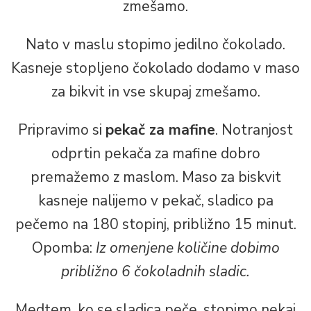
zmešamo.
Nato v maslu stopimo jedilno čokolado.
Kasneje stopljeno čokolado dodamo v maso
za bikvit in vse skupaj zmešamo.
Pripravimo si
pekač za mafine
. Notranjost
odprtin pekača za mafine dobro
premažemo z maslom. Maso za biskvit
kasneje nalijemo v pekač, sladico pa
pečemo na 180 stopinj, približno 15 minut.
Opomba:
Iz omenjene količine dobimo
približno 6 čokoladnih sladic.
Medtem, ko se sladica peče, stopimo nekaj