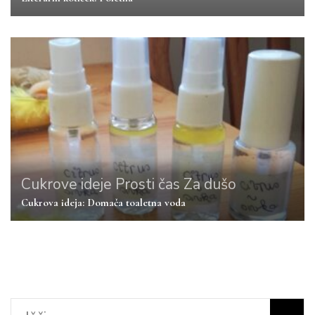
Cukrove ideje
Prosti čas
Za dušo
Cukrova ideja: Domača toaletna voda