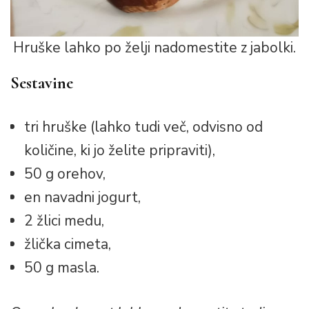
Hruške lahko po želji nadomestite z jabolki.
Sestavine
tri hruške (lahko tudi več, odvisno od
količine, ki jo želite pripraviti),
50 g orehov,
en navadni jogurt,
2 žlici medu,
žlička cimeta,
50 g masla.