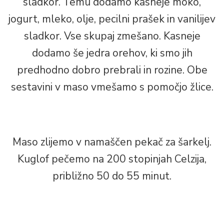
sladkor. Temu dodamo kasneje moko,
jogurt, mleko, olje, pecilni prašek in vanilijev
sladkor. Vse skupaj zmešano. Kasneje
dodamo še jedra orehov, ki smo jih
predhodno dobro prebrali in rozine. Obe
sestavini v maso vmešamo s pomočjo žlice.
Maso zlijemo v namaščen pekač za šarkelj.
Kuglof pečemo na 200 stopinjah Celzija,
približno 50 do 55 minut.