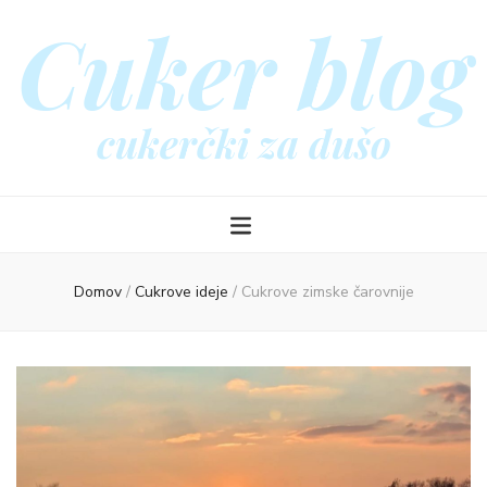
Cuker blog
cukerčki za dušo
Domov
/
Cukrove ideje
/
Cukrove zimske čarovnije