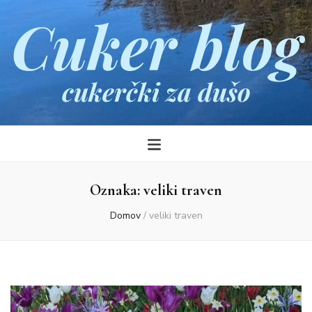
Cuker blog
cukerčki za dušo
Oznaka:
veliki traven
Domov
/
veliki traven