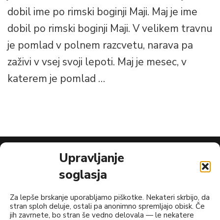
dobil ime po rimski boginji Maji. Maj je ime
dobil po rimski boginji Maji. V velikem travnu
je pomlad v polnem razcvetu, narava pa
zaživi v vsej svoji lepoti. Maj je mesec, v
katerem je pomlad …
Upravljanje
soglasja
NAJNOVEJŠI PRISPEVKI
Za lepše brskanje uporabljamo piškotke. Nekateri skrbijo, da
Cukrove ideje za dobro poletno kosilo
stran sploh deluje, ostali pa anonimno spremljajo obisk. Če
jih zavrnete, bo stran še vedno delovala — le nekatere
Bučke so zakon!