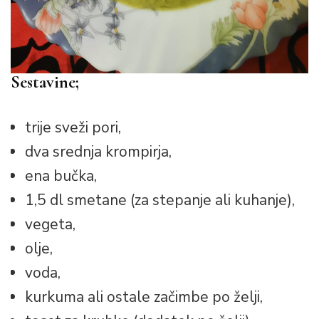
Sestavine;
trije sveži pori,
dva srednja krompirja,
ena bučka,
1,5 dl smetane (za stepanje ali kuhanje),
vegeta,
olje,
voda,
kurkuma ali ostale začimbe po želji,