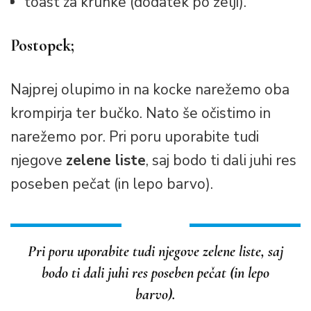
toast za kruhke (dodatek po želji).
Postopek;
Najprej olupimo in na kocke narežemo oba
krompirja ter bučko. Nato še očistimo in
narežemo por. Pri poru uporabite tudi
njegove
zelene liste
, saj bodo ti dali juhi res
poseben pečat (in lepo barvo).
Pri poru uporabite tudi njegove zelene liste, saj
bodo ti dali juhi res poseben pečat (in lepo
barvo).