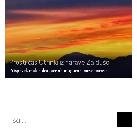
Prosti čas
Utrinki iz narave
Za dušo
Prispevek malce drugače ali mogočne barve narave
Išči: