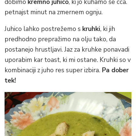
dobimo
kremno juhico
, ki jo kuhamo še cca.
petnajst minut na zmernem ognju.
Juhico lahko postrežemo s
kruhki
, ki jih
predhodno prepražimo na olju tako, da
postanejo hrustljavi. Jaz za kruhke ponavadi
uporabim kar toast, ki mi ostane. Kruhki so v
kombinaciji z juho res super izbira.
Pa dober
tek!