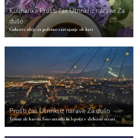
Kulinarika
Prosti čas
Utrinki iz narave
Za
dušo
Cukrove ideje za poletno razvajanje ob kavi
Prosti čas
Utrinki iz narave
Za dušo
Temni ali barviti foto utrinki in lepota v sleherni stvari